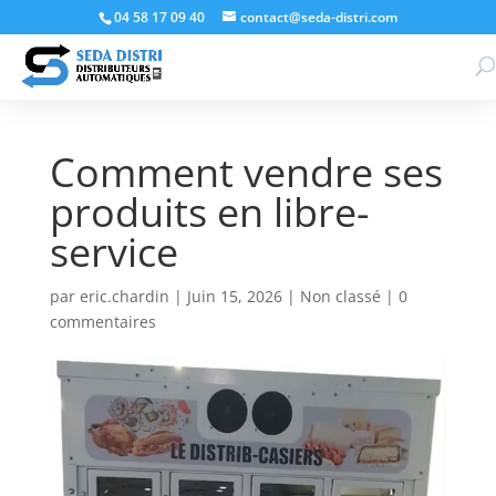
04 58 17 09 40
contact@seda-distri.com
Comment vendre ses
produits en libre-
service
par
eric.chardin
|
Juin 15, 2026
|
Non classé
|
0
commentaires