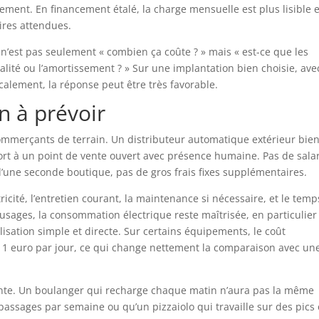
ment. En financement étalé, la charge mensuelle est plus lisible e
ires attendues.
 n’est pas seulement « combien ça coûte ? » mais « est-ce que les
lité ou l’amortissement ? » Sur une implantation bien choisie, ave
calement, la réponse peut être très favorable.
n à prévoir
 commerçants de terrain. Un distributeur automatique extérieur bie
port à un point de vente ouvert avec présence humaine. Pas de salar
 d’une seconde boutique, pas de gros frais fixes supplémentaires.
tricité, l’entretien courant, la maintenance si nécessaire, et le temp
 usages, la consommation électrique reste maîtrisée, en particulier
ilisation simple et directe. Sur certains équipements, le coût
 à 1 euro par jour, ce qui change nettement la comparaison avec un
vente. Un boulanger qui recharge chaque matin n’aura pas la même
assages par semaine ou qu’un pizzaiolo qui travaille sur des pics