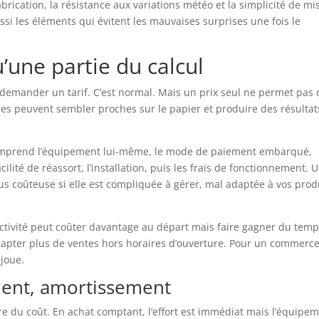
abrication, la résistance aux variations météo et la simplicité de mi
ssi les éléments qui évitent les mauvaises surprises une fois le
u’une partie du calcul
mander un tarif. C’est normal. Mais un prix seul ne permet pas 
ines peuvent sembler proches sur le papier et produire des résultat
 Il comprend l’équipement lui-même, le mode de paiement embarqué,
facilité de réassort, l’installation, puis les frais de fonctionnement. 
us coûteuse si elle est compliquée à gérer, mal adaptée à vos prod
activité peut coûter davantage au départ mais faire gagner du tem
capter plus de ventes hors horaires d’ouverture. Pour un commerc
 joue.
ment, amortissement
e du coût. En achat comptant, l’effort est immédiat mais l’équipe