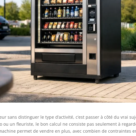
r sans distinguer le type d’activité, c’est passer à côté du vrai suj
 ou un fleuriste, le bon calcul ne consiste pas seulement à regard
la machine permet de vendre en plus, avec combien de contraintes e