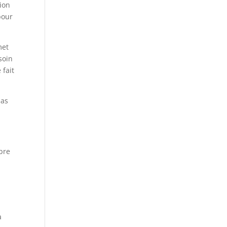
tion
pour
met
esoin
 fait
pas
mbre
à