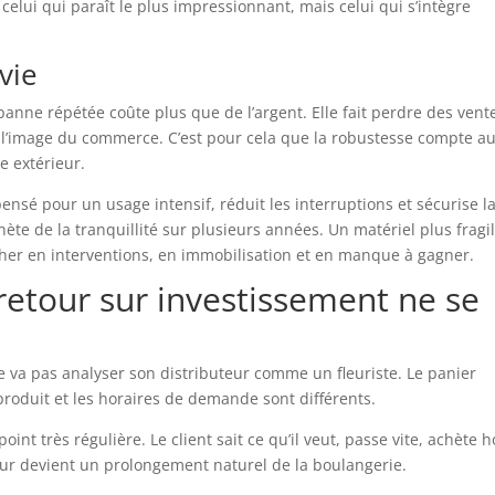
 celui qui paraît le plus impressionnant, mais celui qui s’intègre
vie
 panne répétée coûte plus que de l’argent. Elle fait perdre des vent
me l’image du commerce. C’est pour cela que la robustesse compte a
e extérieur.
nsé pour un usage intensif, réduit les interruptions et sécurise l
hète de la tranquillité sur plusieurs années. Un matériel plus fragi
cher en interventions, en immobilisation et en manque à gagner.
 retour sur investissement ne se
 ne va pas analyser son distributeur comme un fleuriste. Le panier
 produit et les horaires de demande sont différents.
point très régulière. Le client sait ce qu’il veut, passe vite, achète h
teur devient un prolongement naturel de la boulangerie.