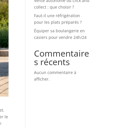
Vente autonome ou click and
collect : que choisir ?
Faut-il une réfrigération
pour les plats préparés ?
Équiper sa boulangerie en
casiers pour vendre 24h/24
Commentaire
s récents
Aucun commentaire à
afficher.
et.
er le
n