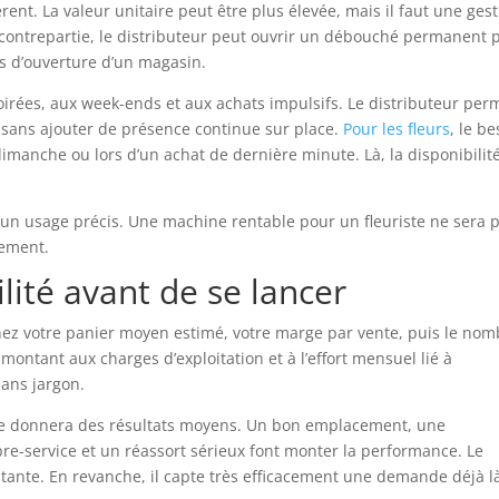
férent. La valeur unitaire peut être plus élevée, mais il faut une ges
 contrepartie, le distributeur peut ouvrir un débouché permanent 
s d’ouverture d’un magasin.
 soirées, aux week-ends et aux achats impulsifs. Le distributeur per
sans ajouter de présence continue sur place.
Pour les fleurs
, le b
imanche ou lors d’un achat de dernière minute. Là, la disponibilité
d’un usage précis. Une machine rentable pour un fleuriste ne sera 
sement.
lité avant de se lancer
Prenez votre panier moyen estimé, votre marge par vente, puis le no
montant aux charges d’exploitation et à l’effort mensuel lié à
sans jargon.
nne donnera des résultats moyens. Un bon emplacement, une
ibre-service et un réassort sérieux font monter la performance. Le
tante. En revanche, il capte très efficacement une demande déjà l