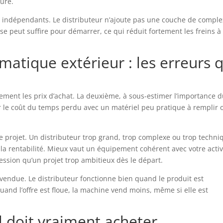
ure.
 indépendants. Le distributeur n’ajoute pas une couche de complex
prise peut suffire pour démarrer, ce qui réduit fortement les freins à
matique extérieur : les erreurs q
ment les prix d’achat. La deuxième, à sous-estimer l’importance 
r le coût du temps perdu avec un matériel peu pratique à remplir 
 le projet. Un distributeur trop grand, trop complexe ou trop techni
 la rentabilité. Mieux vaut un équipement cohérent avec votre activ
ession qu’un projet trop ambitieux dès le départ.
fre vendue. Le distributeur fonctionne bien quand le produit est
 Quand l’offre est floue, la machine vend moins, même si elle est
l doit vraiment acheter