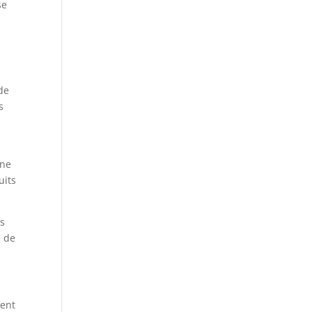
se
de
s
Une
uits
ps
e de
ment