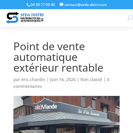
04 58 17 09 40
contact@seda-distri.com
Point de vente
automatique
extérieur rentable
par
eric.chardin
|
Juin 16, 2026
|
Non classé
|
0
commentaires